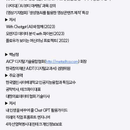
  (구미대) 'AI 뷰티 마케팅' 과목 강의
  (영상기자협회) '생성형AI를 활용한 영상콘텐츠 제작' 특강
▶ 저서
  With Chatgpt(AI)와 함께(2023)
  오렌지3 데이터 분석 with 파이썬(2023)
  플로우가 보이는 머신러닝 프로젝트( 2022)
▶️ 백남정
  AICP 디지털기술융합협회(
http://metadtca.com
) 회장
  한국창의재단 AIDT(디지털교과서) 검정위원
▶ 주요 경력
  한국열린사이버대학교 인공지능융합과 특임교수
  공학박사, 테크파이 대표
  대한의료데이터 협회 기술이사
▶ 저서
  내 인생을 바꾸어 줄 Chat GPT 활용가이드
  미래의 직업 프롬프트 엔지니어
  4차 산업혁명시대 핀테크 개인정보보호