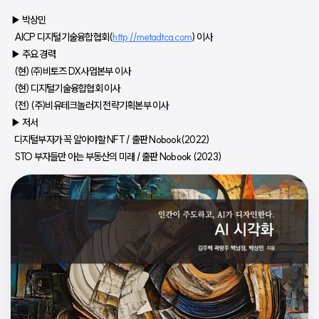
▶️ 박상민
  AICP 디지털기술융합협회(
http://metadtca.com
) 이사
▶ 주요 경력
  (현) ㈜비토즈 DX사업본부 이사
  (현) 디지털기술융합협회 이사
  (전) (주)비유테크놀러지 전략기획본부 이사
▶ 저서
  디지털부자가 꼭 알아야할 NFT / 출판 Nobook(2022)
  STO 부자들만 아는 부동산의 미래 / 출판 Nobook (2023)