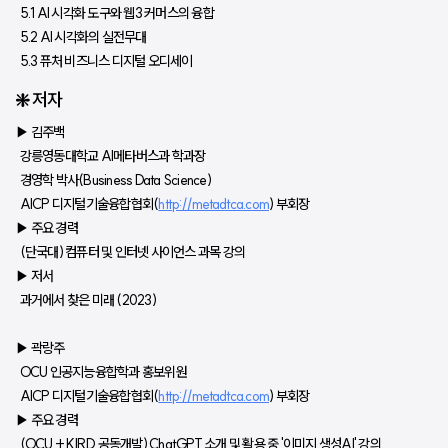
  5.1 AI 시각화 도구와 웹3 커머스의 융합 
  5.2 AI 시각화의 실전무대 
  5.3 퓨처 비즈니스 디지털 오디세이
❇️ 저자
▶️ 김주백
  강릉영동대학교 AI메타버스과 학과장
  경영학 박사(Business Data Science)
  AICP 디지털기술융합협회(
http://metadtca.com
) 부회장
▶ 주요 경력
  (단국대) 컴퓨터 및 인터넷 사이언스 과목 강의
▶ 저서
  과거에서 찾은 미래 (2023)
▶️ 곽랑주
  OCU 인공지능융합학과 홍보위원
  AICP 디지털기술융합협회(
http://metadtca.com
) 부회장
▶ 주요 경력
  (OCU + KIRD 공동개발) ChatGPT 소개 및 활용 중 '이미지 생성AI' 강의