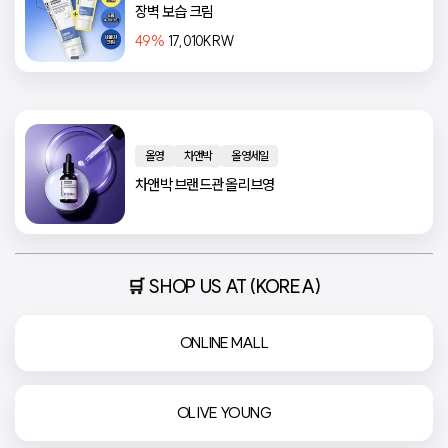
장벽 보습 크림
49
%
17,010KRW
올영
차앤박
올영세일
차앤박 브랜드관 올리브영
🛒 SHOP US AT (KOREA)
ONLINE MALL
OLIVE YOUNG