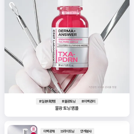
#일본대란템
#물광토닝
#미백관리
물광 토닝 앰플 
미백광채
브라이트닝
안개분사