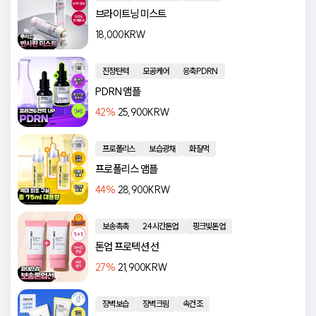
브라이트닝 미스트
18,000KRW
진정탄력
모공케어
응축PDRN
PDRN 앰플
42
%
25,900KRW
프로폴리스
보습광채
화잘먹
프로폴리스 앰플
44
%
28,900KRW
보송촉촉
24시간톤업
핑크빛톤업
톤업 프로텍션 선
27
%
21,900KRW
장벽보습
장벽크림
속건조