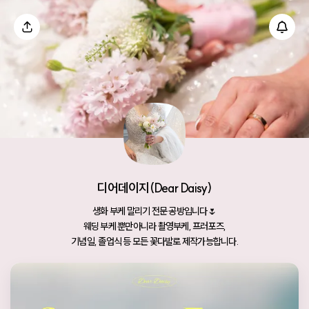
디어데이지(Dear Daisy)
생화 부케 말리기 전문 공방입니다🌷
웨딩 부케 뿐만아니라 촬영부케, 프러포즈,
기념일, 졸업식 등 모든 꽃다발로 제작가능합니다.