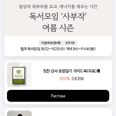
리얼리티트랜서핑
8주 4회
릴라 독서모임 (8/12~9/23(수)  저녁 8시~9시40분)
칭찬 감사 응원일기 가이드북(무료)📔
100%
0
KRW
Purchase