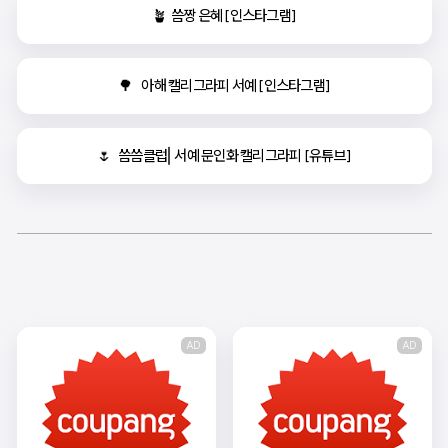
🪴  씀짱 은혜 [인스타그램]
🌳    아해 캘리그라피 서예 [인스타그램]
🌷   씀씀클럽⎜서예 문인화 캘리그라피 [유튜브]
AD
AD