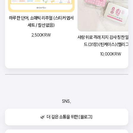
하루 한 단어, 소매틱 리추얼 (스티커 엽서
세트 / 칼선 없음)
2,500KRW
사랑 위로 격려 지지 감사 칭찬 일상
드 (31장)(틴케이스)(캘리그라
10,000KRW
SNS ,
🌿   더 깊은 소통을 위한 [블로그]