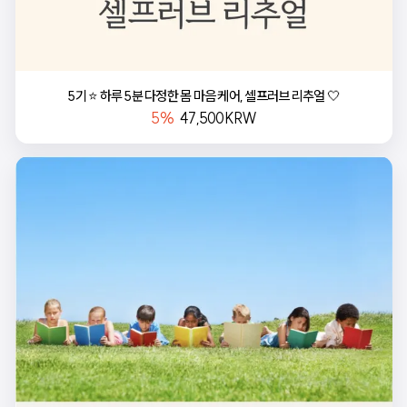
5기 ⭐️ 하루 5분 다정한 몸 마음 케어, 셀프러브 리추얼 🤍
5
%
47,500KRW