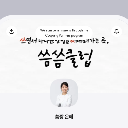
We earn commissions through the
Coupang Partners program
씀짱 은혜