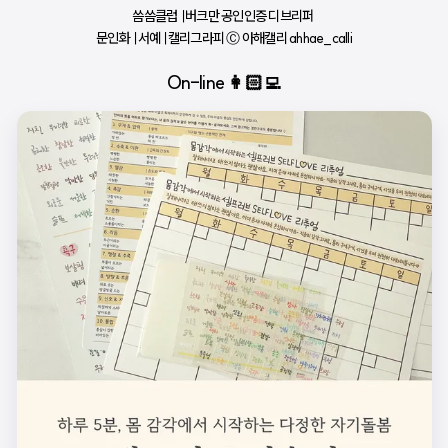
씀씀클럽 ∣ 버크만 공인인증 디브리퍼 
문인화 ∣ 서예 ∣ 캘리그라피 Ⓒ 아해캘리 ahhae_calli
On-line 👩🏻‍💻