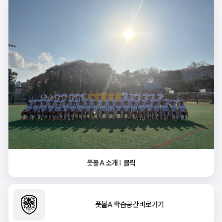
풋볼A 소개 |  클릭
풋볼A 학습공간 바로가기