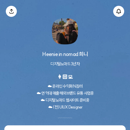
Heenie in nomad 희니
디지털노마드 3년차
👩🏻‍💻
☁️ 온라인 수익화 N잡러
☁️ 연 억대 매출 해외브랜드 유통 사업중
☁️ 디지털노마드 웹사이트 준비중
 ☁️ (전) UIUX Designer