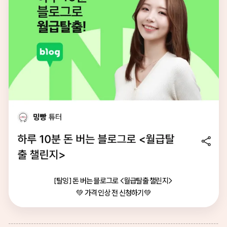
[탈잉] 돈 버는 블로그로 <월급탈출 챌린지> 

💚 가격 인상 전 신청하기💚