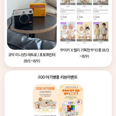
💜이키 X 컬리 기획전💜 10종 (8/3
코닥 미니샷3 레트로 / 포토프린터
~8/9)
(8/5~8/9)
i100 아기병풍 리뷰이벤트 