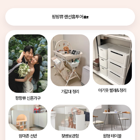
팡팡쀼 랜선홈투어 🏡
아기옷 빨래&정리
기갈대 정리
팡팡쀼 신혼가구
맘마존 선반
젖병보관함
원형 테이블