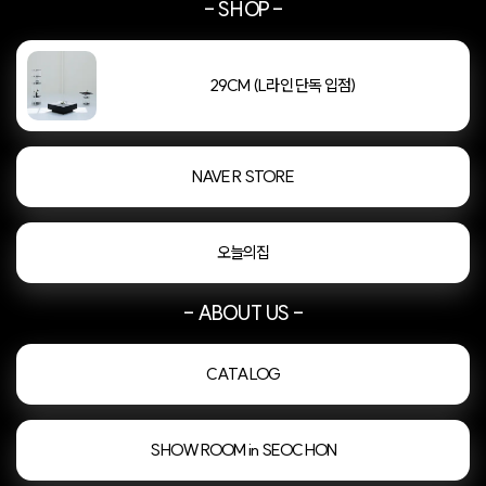
- SHOP -
29CM (L라인 단독 입점)
NAVER STORE
오늘의집
- ABOUT US -
CATALOG
SHOWROOM in SEOCHON