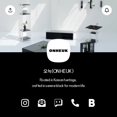
오늑(ONHEUK)
Rooted in Korean heritage, 
crafted in serene black for modern life.