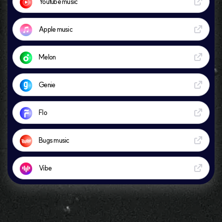
Youtube music
Apple music
Melon
Genie
Flo
Bugs music
Vibe