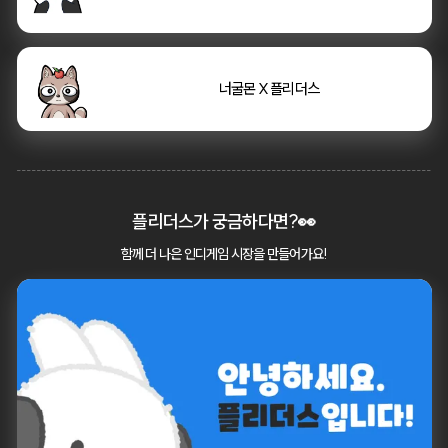
       너굴몬 X 플리더스
       너굴몬 X 플리더스
플리더스가 궁금하다면?👀
함께 더 나은 인디게임 시장을 만들어가요!