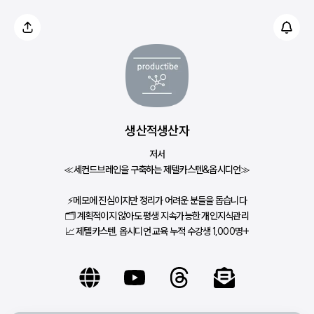
생산적생산자
저서
≪세컨드브레인을 구축하는 제텔카스텐&옵시디언≫
⚡메모에 진심이지만 정리가 어려운 분들을 돕습니다
🗂 계획적이지 않아도 평생 지속가능한 개인지식관리
📈 제텔카스텐, 옵시디언 교육 누적 수강생 1,000명+