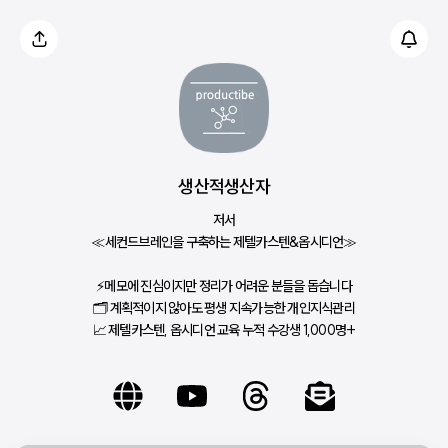
생산적생산자
저서
≪세컨드브레인을 구축하는 제텔카스텐&옵시디언≫
⚡메모에 진심이지만 정리가 어려운 분들을 돕습니다
🗂 계획적이지 않아도 평생 지속가능한 개인지식관리
📈 제텔카스텐, 옵시디언 교육 누적 수강생 1,000명+