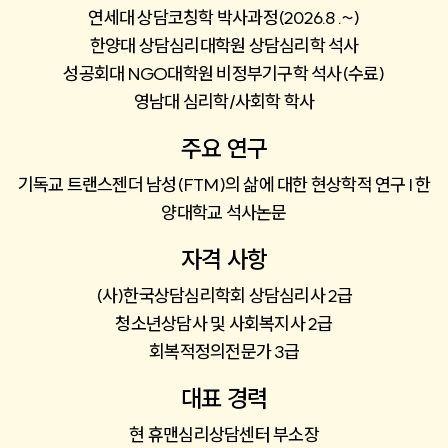
연세대 상담코칭학 박사과정(2026.8 .~)
한양대 상담심리대학원 상담심리학 석사
성공회대 NGO대학원 비정부기구학 석사(수료)
영남대 심리학/사회학 학사
주요 연구
기독교 트랜스젠더 남성(FTM)의 삶에 대한 현상학적 연구 l 한
양대학교 석사논문
자격 사항
(사)한국상담심리학회 상담심리사 2급
청소년상담사 및 사회복지사 2급
회복적정의전문가 3급
대표 경력
현 휴맨심리상담센터 부소장