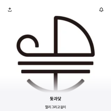
돛과닻
멀리 그리고 깊이