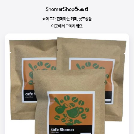
ShomerShop☕🧢🥤
쇼메르가 판매하는 커피,굿즈상품
이곳에서 구매하세요.