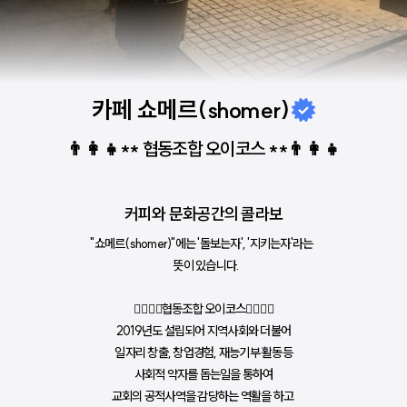
카페 쇼메르(shomer)
👨‍👩‍👧** 협동조합 오이코스 **👨‍👩‍👧
커피와 문화공간의 콜라보
"쇼메르(shomer)"에는 '돌보는자', '지키는자'라는  
  뜻이 있습니다.
👩‍❤️‍💋‍👩협동조합 오이코스👩‍❤️‍💋‍👩
2019년도 설립되어 지역사회와 더불어
일자리 창출, 창업경험, 재능기부 활동등
사회적 약자를 돕는일을 통하여
교회의 공적사역을 감당하는 역활을 하고 