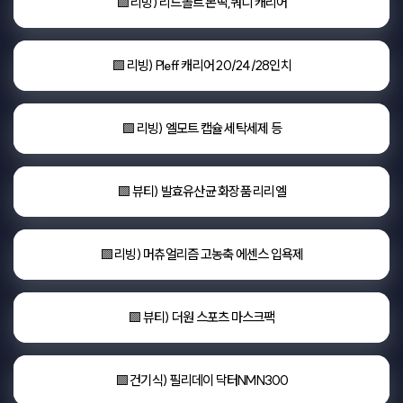
🟩 리빙) 리드볼트 몬딱,쿼디 캐리어
🟩 리빙) Pleff 캐리어 20/24/28인치
🟩 리빙) 엘모트 캡슐 세탁세제 등
🟩 뷰티) 발효유산균 화장품 리리엘
🟩 리빙) 머츄얼리즘 고농축 에센스 입욕제
🟩 뷰티) 더원 스포츠 마스크팩
🟩 건기식) 필리데이 닥터NMN300