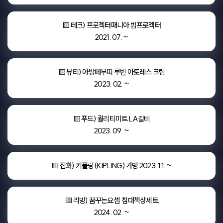
🟨 테크) 프로젝터매니아 빔프로젝터

2021. 07. ~
🟨 뷰티) 아방떼부띠 루빈 아토레스 크림

2023. 02. ~
🟨 푸드) 퀄리티미트 LA갈비

2023. 09. ~
🟨 잡화) 키플링(KIPLING) 가방 2023. 11. ~
🟨 리빙) 꿈꾸는요셉  침대책상세트

2024. 02. ~