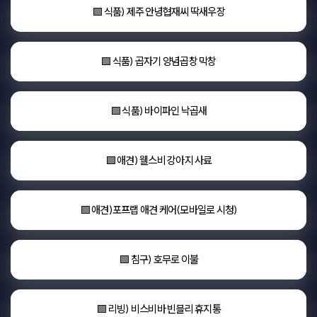
🟩 식품) 제주 안녕협재씨 딱새우장
🟩 식품) 곱자기 양념곱창 막창
🟩 식품) 바이파인 낙곱새
🟩 애견) 웰스비 강아지 사료
🟩 애견)포프랩 애견 케어(모바일로 시청)
🟩 침구) 호무로 이불
🟩 리빙) 비스비바 빈블리 휴지통