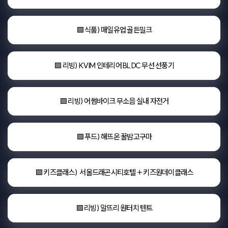
🟩 식품) 매일유업 골든밀크
🟩 리빙) KVIM 인테리어 BLDC 무선 선풍기
🟩 리빙) 어썸바이크 무소음 실내 자전거
🟩 푸드) 해뜨온 꿀밤고구마
🟩 키즈클래스)  서울드래곤시티호텔 + 키즈원데이클래스
🟩 리빙) 알뜨리 원터치 텐트