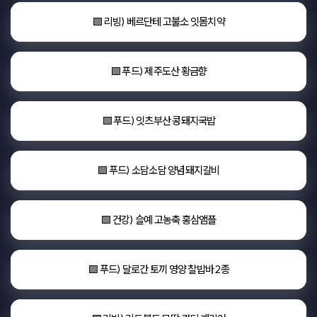
🟩 리빙) 베르단테 고불소 잇몸치약
🟩 푸드) 제주도산 황금향
🟩 푸드) 잇츠부산 콩돼지국밥
🟩 푸드) 소담소담 양념돼지갈비
🟩 건강) 슬예 고농축 홍삼앰플
🟩 푸드) 달로간 토끼 영양 찰밥바 2종