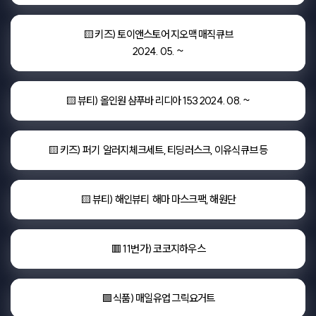
🟨 키즈) 토이앤스토어 지오맥 매직큐브

2024. 05. ~
🟨 뷰티) 올인원 샴푸바 리디아 153 2024. 08. ~
🟨 키즈) 퍼기  알러지체크세트, 티딩러스크, 이유식큐브 등
🟨 뷰티) 해인뷰티  해마 마스크팩, 해원단
🟥 11번가) 코코지하우스
🟩 식품) 매일유업 그릭요거트