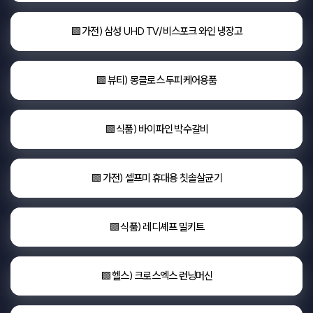
🟩 가전) 삼성 UHD TV/비스포크 와인 냉장고
🟩 뷰티) 몽클로스 두피케어용품
🟩 식품) 바이파인 박수갈비
🟩 가전) 셀프미 휴대용 칫솔살균기
🟩 식품) 레디셰프 밀키트
🟩 헬스) 크로스엑스 런닝머신