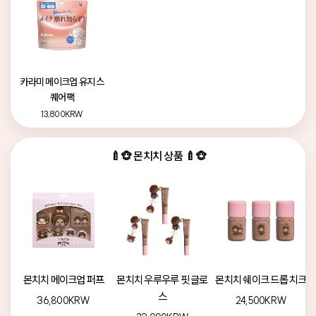
카라미 메이크업 유지 스
퀘어팩
13,800KRW
🍼🐵 몬치치 상품 🍼🐵
몬치치 메이크업 퍼프
몬치치 우루우루 핏 글로
몬치치 쉐이크 드롭 치크
스
36,800KRW
24,500KRW