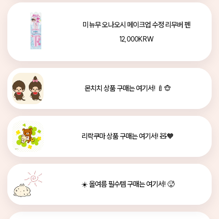
미뉴무 오나오시 메이크업 수정 리무버 펜
12,000KRW
몬치치 상품 구매는 여기서! 🍼🐵
리락쿠마 상품 구매는 여기서! 🧸🧡
☀️ 올여름 필수템 구매는 여기서! 🥵