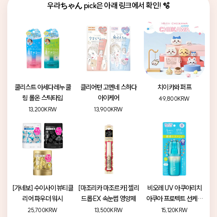
우라ちゃん pick은 아래 링크에서 확인! 🫧
쿨리스트 아세다레누 쿨
클리어턴 고멘네 스하다
치이카와 퍼프
링 롤온 스틱타입
아이케어
49,800KRW
13,200KRW
13,900KRW
[가네보] 수이사이 뷰티클
[마조리카 마조르카] 젤리
비오레 UV 아쿠아리치
리어 파우더 워시
드롭 EX 속눈썹 영양제
아쿠아 프로텍트 선케어
미스트
25,700KRW
13,500KRW
15,120KRW