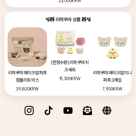
23,000KRW
🫧🧸 리락쿠마 상품 🧸🫧
[한정수량] 리락쿠마 치
크 세트
리락쿠마 메이크업 퍼프
리락쿠마 메이크업 미니
15,300KRW
컴플리트 박스
퍼프 3개입
39,800KRW
7,900KRW