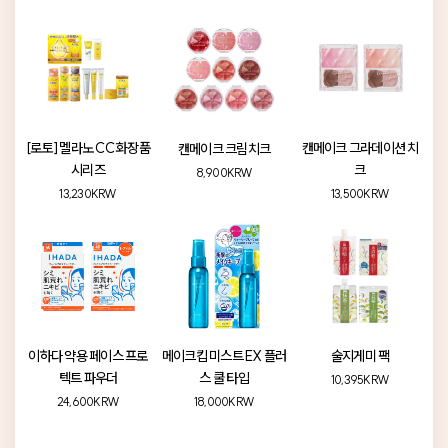
[로토] 멜라노 CC 화장품
캔메이크 그라데이션 치
캔메이크 크림치크
시리즈
크
8,900KRW
13,230KRW
13,500KRW
이하다 약용 페이스 프로
메이크킵 미스트 EX 플러
술지게미 팩
텍트 파우더
스 쿨 타입
10,395KRW
24,600KRW
18,000KRW