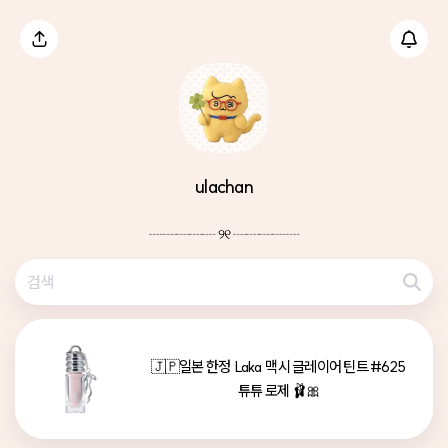
ulachan
┈┈┈┈┈ ୨୧ ┈┈┈┈┈
🇯🇵일본 한정  Laka  맥시 글레이어 틴트 #625 
튜튜 로제 🩰🎀