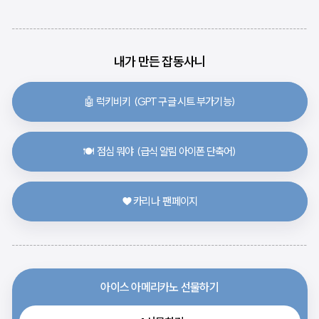
내가 만든 잡동사니
🤖 럭키비키  (GPT 구글 시트 부가기능)
🍽️  점심 뭐야  (급식 알림 아이폰 단축어)
♥️ 카리나  팬페이지
아이스 아메리카노 선물하기