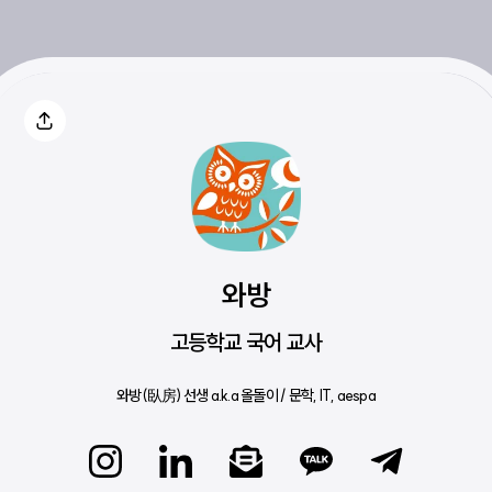
와방
고등학교 국어 교사
와방(臥房) 선생 a.k.a 올돌이 / 문학, IT, aespa