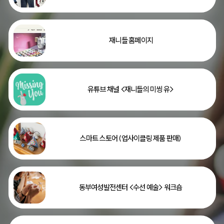
 재니들 홈페이지
유튜브 채널 <재니들의 미씽 유>
스마트 스토어 (업사이클링 제품 판매)
동부여성발전센터 <수선 예술> 워크숍