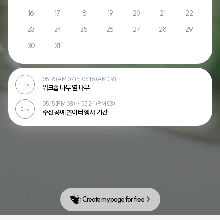
16
17
18
19
20
21
22
23
24
25
26
27
28
29
30
31
05.16 (AM 07) ~ 05.16 (AM 09)
End
워크숍 나무 옆 나무
05.15 (PM 03) ~ 05.24 (PM 03)
End
수선 공예 놀이터 행사 기간
Create my page for free  >