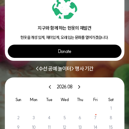
지구와 함께 하는 헌옷의 재발견
헌옷을 개성 있게, 재미있게, 오래 입는 문화를 열어가겠습니다.
Donate
<수선 공예 놀이터> 행사 기간
2026.08
Sun
Mon
Tue
Wed
Thu
Fri
Sat
1
2
3
4
5
6
7
8
9
10
11
12
13
14
15